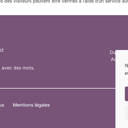
 des visiteurs peuvent être vérifiés à l’aide d’un service a
it
Du Lund
Adresse
N
ux avec des mots.
e
us
Mentions légales