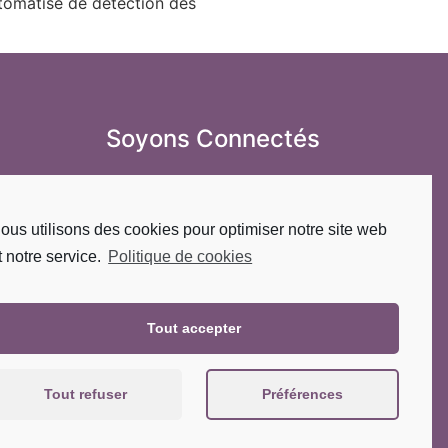
utomatisé de détection des
Soyons Connectés
i au Samedi : Uniquement sur rendez-vous
 : 3 rue des Greppes, 90100 Fêche-l'Église
ous utilisons des cookies pour optimiser notre site web
Appelez-nous au 06 72 37 36 58
e-mail : contact@chantdenergies.fr
t notre service.
Politique de cookies
Tout accepter
Un site by HLP Studio
Tout refuser
Préférences