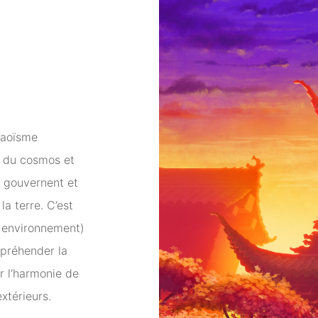
Taoïsme
e, du cosmos et
s gouvernent et
la terre. C’est
, environnement)
ppréhender la
r l’harmonie de
xtérieurs.