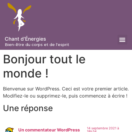
Chant d'Énergies
Bien-être du corps et de l'esprit
Le salon
Nos soins
Bonjour tout le
monde !
Bienvenue sur WordPress. Ceci est votre premier article.
Modifiez-le ou supprimez-le, puis commencez à écrire !
Une réponse
14 septembre 2021 à
Un commentateur WordPress
18h34